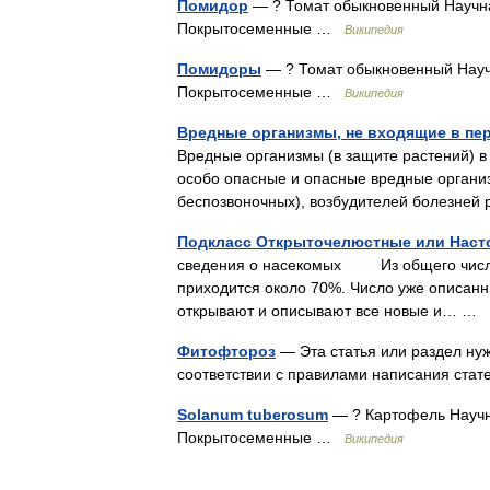
Помидор
— ? Томат обыкновенный Научна
Покрытосеменные …
Википедия
Помидоры
— ? Томат обыкновенный Науч
Покрытосеменные …
Википедия
Вредные организмы, не входящие в пе
Вредные организмы (в защите растений) 
особо опасные и опасные вредные органи
беспозвоночных), возбудителей болезней
Подкласс Открыточелюстные или Насто
сведения о насекомых Из общего числа
приходится около 70%. Число уже описанн
открывают и описывают все новые и… …
Фитофтороз
— Эта статья или раздел нуж
соответствии с правилами написания ст
Solanum tuberosum
— ? Картофель Научн
Покрытосеменные …
Википедия