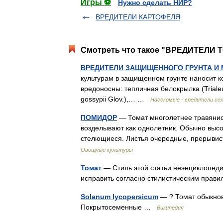
Игры ⚽
Нужно сделать НИР?
ВРЕДИТЕЛИ КАРТОФЕЛЯ
Смотреть что такое "ВРЕДИТЕЛИ Т
ВРЕДИТЕЛИ ЗАЩИЩЕННОГО ГРУНТА И
культурам в защищенном грунте наносит 
вредоносны: тепличная белокрылка (Trialeu
gossypii Glov.),… …
Насекомые - вредители се
ПОМИДОР
— Томат многолетнее травянист
возделывают как однолетник. Обычно высо
стелющиеся. Листья очередные, прерыв
Овощные культуры
Томат
— Стиль этой статьи неэнциклопеди
исправить согласно стилистическим пра
Solanum lycopersicum
— ? Томат обыкнов
Покрытосеменные …
Википедия