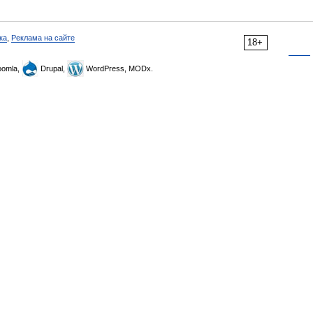
ка
,
Реклама на сайте
18+
omla,
Drupal,
WordPress, MODx.