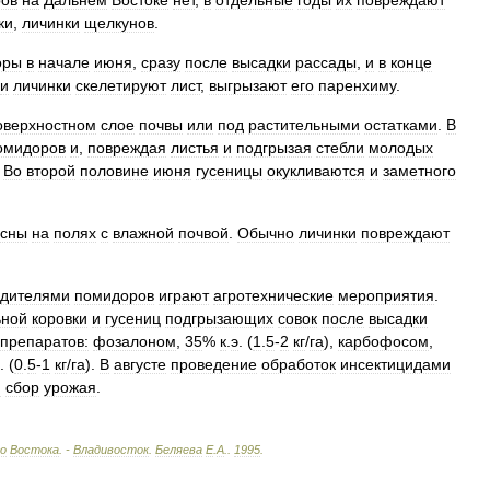
ов
на
Дальнем
Востоке
нет
,
в
отдельные
годы
их
повреждают
ки
,
личинки
щелкунов
.
оры
в
начале
июня
,
сразу
после
высадки
рассады
,
и
в
конце
и
личинки
скелетируют
лист
,
выгрызают
его
паренхиму
.
оверхностном
слое
почвы
или
под
растительными
остатками
.
В
омидоров
и
,
повреждая
листья
и
подгрызая
стебли
молодых
.
Во
второй
половине
июня
гусеницы
окукливаются
и
заметного
осны
на
полях
с
влажной
почвой
.
Обычно
личинки
повреждают
едителями
помидоров
играют
агротехнические
мероприятия
.
ьной
коровки
и
гусениц
подгрызающих
совок
после
высадки
препаратов:
фозалоном
,
35
%
к
.
э
. (
1
.
5
-
2
кг
/
га
),
карбофосом
,
. (
0
.
5
-
1
кг
/
га
).
В
августе
проведение
обработок
инсектицидами
я
сбор
урожая
.
о
Востока
. -
Владивосток
.
Беляева
Е
.
А
.
.
1995
.