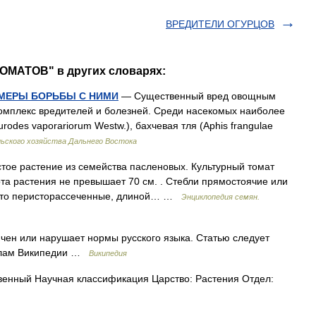
ВРЕДИТЕЛИ ОГУРЦОВ
ОМАТОВ" в других словарях:
 МЕРЫ БОРЬБЫ С НИМИ
— Существенный вред овощным
комплекс вредителей и болезней. Среди насекомых наиболее
rodes vaporariorum Westw.), бахчевая тля (Aphis frangulae
льского хозяйства Дальнего Востока
ое растение из семейства пасленовых. Культурный томат
та растения не превышает 70 см. . Стебли прямостоячие или
исто перисторассеченные, длиной… …
Энциклопедия семян.
чен или нарушает нормы русского языка. Статью следует
вилам Википедии …
Википедия
енный Научная классификация Царство: Растения Отдел: