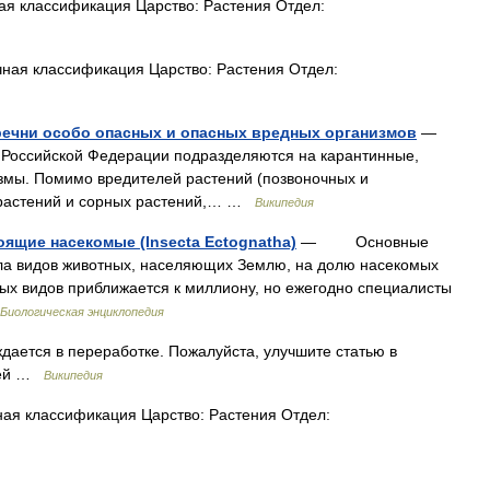
я классификация Царство: Растения Отдел:
ная классификация Царство: Растения Отдел:
речни особо опасных и опасных вредных организмов
—
в Российской Федерации подразделяются на карантинные,
змы. Помимо вредителей растений (позвоночных и
 растений и сорных растений,… …
Википедия
ящие насекомые (Insectа Ectognatha)
— Основные
 видов животных, населяющих Землю, на долю насекомых
ых видов приближается к миллиону, но ежегодно специалисты
Биологическая энциклопедия
дается в переработке. Пожалуйста, улучшите статью в
атей …
Википедия
ая классификация Царство: Растения Отдел: